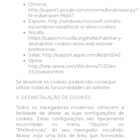
Chrome,
http://support.google.com/chrome/bin/answer.py?
hl=es&answer=95647
Explorer, http://windows.microsoft.com/es-
es/windows-vista/block-or-allow-cookies
Mozilla,
https://support.mozilla.org/es/kb/habilitar-y-
deshabilitar-cookies-sitios-web-rastrear-
preferencias
Safari, http://support.apple.com/kb/ph5042
Opera,
http://help.opera.com/Windows/11.50/es-
ES/cookies.html
Se desativar os cookies, poderá não conseguir
utilizar todas as funcionalidades do website.
V. DESINSTALAÇÃO DE COOKIES
Todos os navegadores modernos oferecem a
facilidade de alterar as suas configurações de
cookies. Estas configurações são tipicamente
encontradas no menu “Opções” ou
“Preferências” do seu navegador escolhido.
Abaixo está uma lista de links que fornecerão