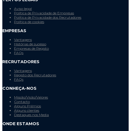
Aviso legal
Política de Privacidade de Empresas
Política de Privacidade dos Recrutadores
Política de cookies
EMPRESAS
Vantagens
Histórias de sucesso
Empresas de Registo
FAQs
RECRUTADORES
Vantagens
Registo dos Recrutadores
FAQs
CONHEÇA-NOS
Missão/Visão/Valores
Contacto
Alguns Prémios
Alguns clientes
Destaques nos Media
ONDE ESTAMOS