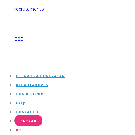
de
recrutamento
B2B.
Talentoo,
ESTAMOS A CONTRATAR
RECRUTADORES
CONHEÇA-NOS
plataforma
FAQS
CONTACTO
ENTRAR
de
PT