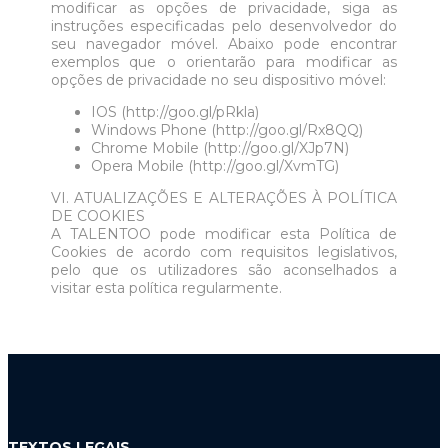
modificar as opções de privacidade, siga as
instruções especificadas pelo desenvolvedor do
seu navegador móvel. Abaixo pode encontrar
exemplos que o orientarão para modificar as
opções de privacidade no seu dispositivo móvel:
IOS (http://goo.gl/pRkla)
Windows Phone (http://goo.gl/Rx8QQ)
Chrome Mobile (http://goo.gl/XJp7N)
Opera Mobile (http://goo.gl/XvmTG)
VI. ATUALIZAÇÕES E ALTERAÇÕES À POLÍTICA
DE COOKIES
A TALENTOO pode modificar esta Política de
Cookies de acordo com requisitos legislativos,
pelo que os utilizadores são aconselhados a
visitar esta política regularmente.
TEXTOS LEGAIS