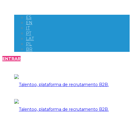
ES
EN
recrutamento
IT
PT
LAT
PL
BR
B2B.
ENTRAR