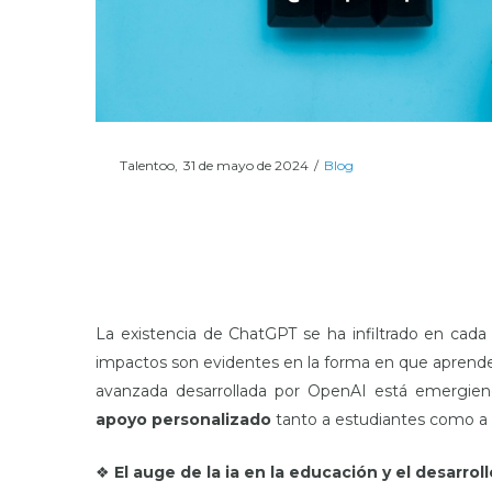
Posted
Posted
Por
Talentoo
31 de mayo de 2024
Blog
on
in
La existencia de ChatGPT se ha infiltrado en cada 
impactos son evidentes en la forma en que aprende
avanzada desarrollada por OpenAI está emergien
apoyo personalizado
tanto a estudiantes como a p
❖
El auge de la ia en la educación y el desarrol