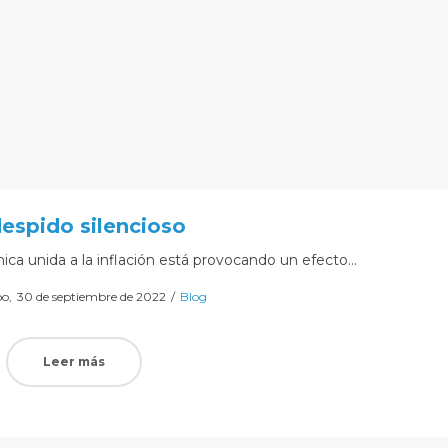
despido silencioso
ica unida a la inflación está provocando un efecto…
Posted
Posted
oo
30 de septiembre de 2022
Blog
on
in
Leer más