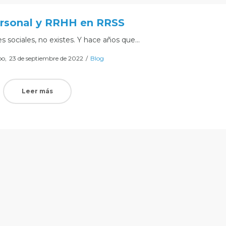
rsonal y RRHH en RRSS
es sociales, no existes. Y hace años que…
Posted
Posted
oo
23 de septiembre de 2022
Blog
on
in
Leer más