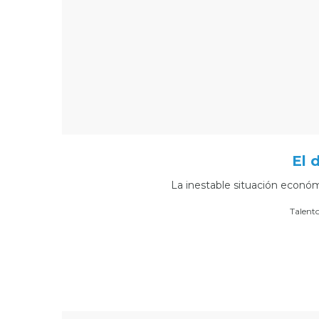
El 
La inestable situación económ
Por
Talent