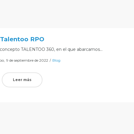
Talentoo RPO
o concepto TALENTOO 360, en el que abarcamos…
Posted
Posted
too
9 de septiembre de 2022
Blog
on
in
Leer más