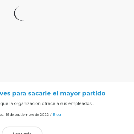
ves para sacarle el mayor partido
 que la organización ofrece a sus empleados…
Posted
Posted
oo
16 de septiembre de 2022
Blog
on
in
Leer más