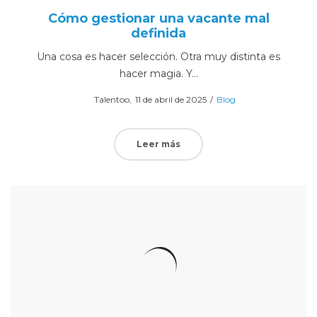
Cómo gestionar una vacante mal
definida
Una cosa es hacer selección. Otra muy distinta es
hacer magia. Y…
Posted
Posted
Por
Talentoo
11 de abril de 2025
Blog
on
in
Leer más