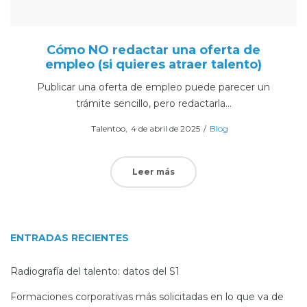
Cómo NO redactar una oferta de
empleo (si quieres atraer talento)
Publicar una oferta de empleo puede parecer un
trámite sencillo, pero redactarla…
Posted
Posted
Por
Talentoo
4 de abril de 2025
Blog
on
in
Leer más
ENTRADAS RECIENTES
Radiografía del talento: datos del S1
Formaciones corporativas más solicitadas en lo que va de