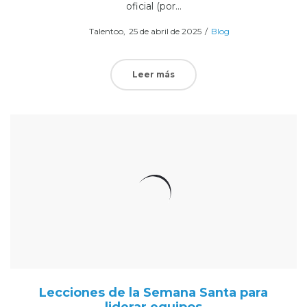
oficial (por…
Posted
Posted
Por
Talentoo
25 de abril de 2025
Blog
on
in
Leer más
Lecciones de la Semana Santa para
liderar equipos