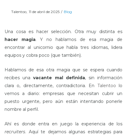
Posted
Posted
Por
Talentoo
11 de abril de 2025
Blog
on
in
Una cosa es hacer selección. Otra muy distinta es
hacer magia
. Y no hablamos de esa magia de
encontrar al unicornio que habla tres idiomas, lidera
equipos y cobra poco (que también).
Hablamos de esa otra magia que se espera cuando
recibes una
vacante mal definida
, sin información
clara o, directamente, contradictoria. En
Talentoo
lo
vemos a diario: empresas que necesitan cubrir un
puesto urgente, pero aún están intentando ponerle
nombre al perfil.
Ahí es donde entra en juego la experiencia de los
recruiters
. Aquí te dejamos algunas estrategias para