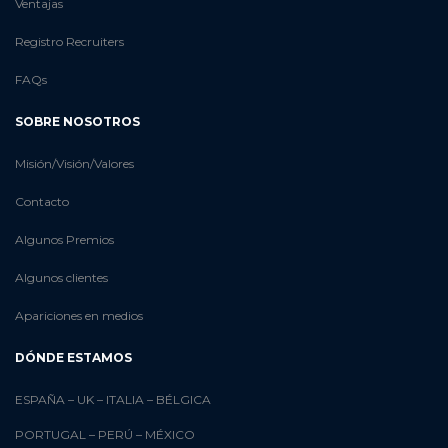
Ventajas
Registro Recruiters
FAQs
SOBRE NOSOTROS
Misión/Visión/Valores
Contacto
Algunos Premios
Algunos clientes
Apariciones en medios
DÓNDE ESTAMOS
ESPAÑA
–
UK
–
ITALIA
–
BÉLGICA
PORTUGAL
–
PERÚ
–
MÉXICO