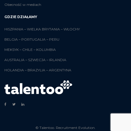
Obecność w mediach
GDZIE DZIAŁAMY
HISZPANIA
–
WIELKA BRYTANIA
–
WŁOCHY
BELGIA
–
PORTUGALIA
–
PERU
MEKSYK
–
CHILE
–
KOLUMBIA
AUSTRALIA
–
SZWECJA
–
IRLANDIA
HOLANDIA
–
BRAZYLIA
–
ARGENTYNA
© Talentoo. Recruitment Evolution.