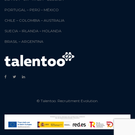
PORTUGAL
–
PERÚ
–
MÉXICO
CHILE
–
COLOMBIA
–
AUSTRALIA
SUECIA
–
IRLANDA
–
HOLANDA
BRASIL
–
ARGENTINA
© Talentoo. Recruitment Evolution.