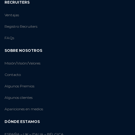
RECRUITERS
Ventajas
Registro Recruiters
FAQs
SOBRE NOSOTROS
Misión/Visión/Valores
Contacto
Algunos Premios
Algunos clientes
Apariciones en medios
DÓNDE ESTAMOS
ESPAÑA
–
UK
–
ITALIA
–
BÉLGICA