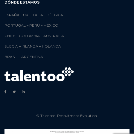
DÓNDE ESTAMOS
ESPAÑA
–
UK
–
ITALIA
–
BÉLGICA
PORTUGAL
–
PERÚ
–
MÉXICO
CHILE
–
COLOMBIA
–
AUSTRALIA
SUECIA
–
IRLANDA
–
HOLANDA
BRASIL
–
ARGENTINA
© Talentoo. Recruitment Evolution.