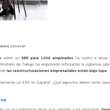
 debe conocer
s
sobre un
ERE para 1.200 empleados
ha vuelto a situar 
inisterio de Trabajo ha respondido reforzando la vigilancia sobr
onde
las reestructuraciones empresariales están bajo lupa
.
xactamente un ERE en España? ¿Qué aspectos deben tener claro
rse
es un procedimiento legal que permite a las empresas
desp