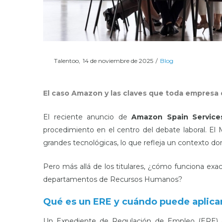
Posted
Posted
Por
Talentoo
14 de noviembre de 2025
Blog
on
in
El caso Amazon y las claves que toda empresa
El reciente anuncio de
Amazon Spain Service
procedimiento en el centro del debate laboral. El M
grandes tecnológicas, lo que refleja un contexto d
Pero más allá de los titulares, ¿cómo funciona e
departamentos de Recursos Humanos?
Qué es un ERE y cuándo puede aplica
Un Expediente de Regulación de Empleo (ERE) 