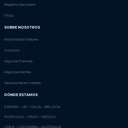
Registro Recruiters
FAQs
SOBRE NOSOTROS
Misión/Visión/Valores
Contacto
Algunos Premios
Algunos clientes
Apariciones en medios
DÓNDE ESTAMOS
ESPAÑA
–
UK
–
ITALIA
–
BÉLGICA
PORTUGAL
–
PERÚ
–
MÉXICO
CHILE
–
COLOMBIA
–
AUSTRALIA