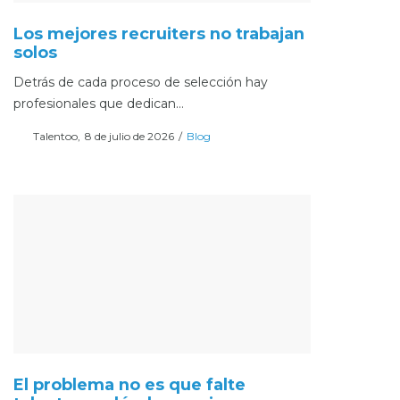
Los mejores recruiters no trabajan
solos
Detrás de cada proceso de selección hay
profesionales que dedican…
Posted
Posted
Por
Talentoo
8 de julio de 2026
Blog
on
in
El problema no es que falte