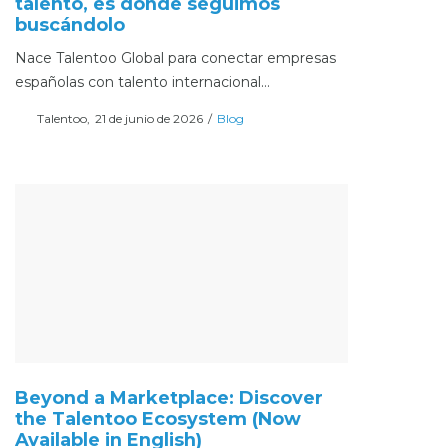
talento, es dónde seguimos
buscándolo
Nace Talentoo Global para conectar empresas
españolas con talento internacional…
Posted
Posted
Por
Talentoo
21 de junio de 2026
Blog
on
in
Beyond a Marketplace: Discover
the Talentoo Ecosystem (Now
Available in English)