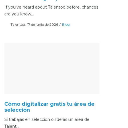
If you've heard about Talentoo before, chances
are you know…
Posted
Posted
Por
Talentoo
17 de junio de 2026
Blog
on
in
Cómo digitalizar gratis tu área de
selección
Si trabajas en selección o lideras un área de
Talent…