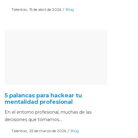
Posted
Posted
Por
Talentoo
15 de abril de 2026
Blog
on
in
5 palancas para hackear tu
mentalidad profesional
En el entorno profesional, muchas de las
decisiones que tomamos…
Posted
Posted
Por
Talentoo
25 de marzo de 2026
Blog
on
in